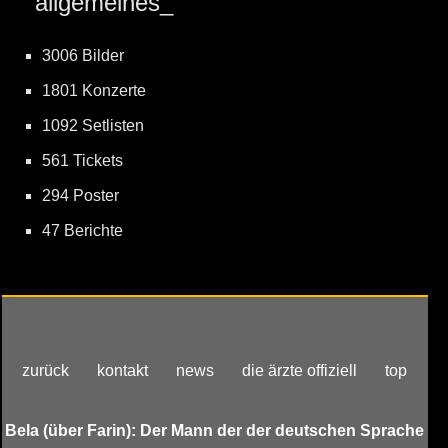
allgemeines_
3006 Bilder
1801 Konzerte
1092 Setlisten
561 Tickets
294 Poster
47 Berichte
zurück
kontakt
news
die ärzte offiziell
top
Bela (über Farin): Der Mann der der deutschen Sprache