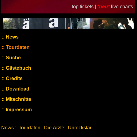
top tickets |
*neu*
live charts
News
Tourdaten
Suche
Gästebuch
Credits
Download
Mitschnitte
Impressum
News
:.
Tourdaten
:.
Die Ärzte
:.
Unrockstar