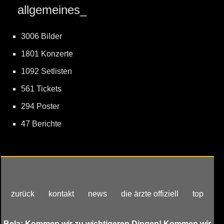
allgemeines_
3006 Bilder
1801 Konzerte
1092 Setlisten
561 Tickets
294 Poster
47 Berichte
zurück
kontakt
news
die ärzte offiziell
top
Bela: Kommen wir zu wichtigeren Dingen! Kommen wir