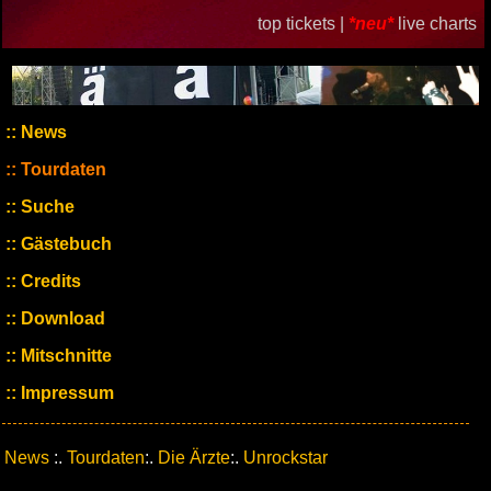
top tickets |
*neu*
live charts
News
Tourdaten
Suche
Gästebuch
Credits
Download
Mitschnitte
Impressum
News
:.
Tourdaten
:.
Die Ärzte
:.
Unrockstar