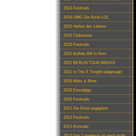
2024 Festivals
2024 OMG Die Ärzte LOL
2023 Herbst des Lebens
2023 Clubshows
2023 Festivals
2022 Buffalo Bill In Rom
2022 BERLIN TOUR MMXXII
2021 In The Ä Tonight (abgesagt)
2019 Miles & More
2018 Einzelgigs
2016 Festivals
2013 Die Ärzte ungeplant
2013 Festivals
2013 Ärztivals
2013 Das Comeback ist noch nicht