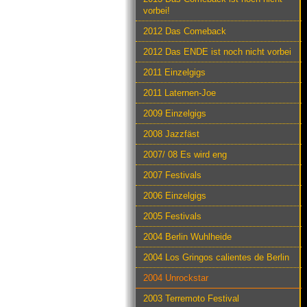
vorbei!
2012 Das Comeback
2012 Das ENDE ist noch nicht vorbei
2011 Einzelgigs
2011 Laternen-Joe
2009 Einzelgigs
2008 Jazzfäst
2007/ 08 Es wird eng
2007 Festivals
2006 Einzelgigs
2005 Festivals
2004 Berlin Wuhlheide
2004 Los Gringos calientes de Berlin
2004 Unrockstar
2003 Terremoto Festival