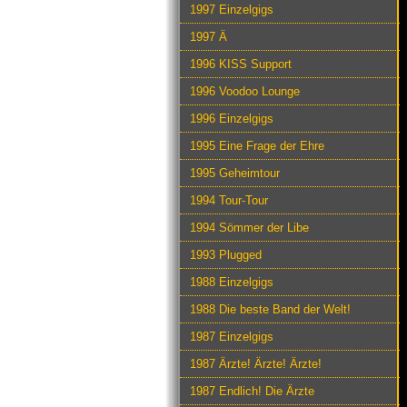
1997 Einzelgigs
1997 Ä
1996 KISS Support
1996 Voodoo Lounge
1996 Einzelgigs
1995 Eine Frage der Ehre
1995 Geheimtour
1994 Tour-Tour
1994 Sömmer der Libe
1993 Plugged
1988 Einzelgigs
1988 Die beste Band der Welt!
1987 Einzelgigs
1987 Ärzte! Ärzte! Ärzte!
1987 Endlich! Die Ärzte