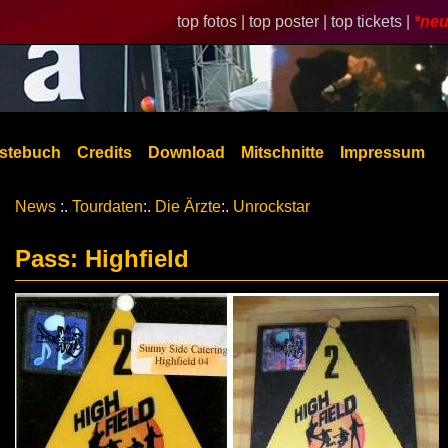
top fotos |
top poster |
top tickets |
*neu
stebuch
Credits
Download
Mitschnitte
Impressum
News
:.
Tourdaten
:.
Die Ärzte
:.
Unrockstar
Pass: Highfield