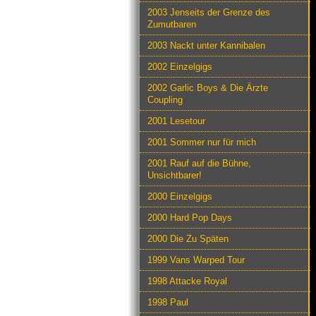
2003 Jenseits der Grenze des
Zumutbaren
2003 Nackt unter Kannibalen
2002 Einzelgigs
2002 Garlic Boys & Die Ärzte
Coupling
2001 Lesetour
2001 Sommer nur für mich
2001 Rauf auf die Bühne,
Unsichtbarer!
2000 Einzelgigs
2000 Hard Pop Days
2000 Die Zu Späten
1999 Vans Warped Tour
1998 Attacke Royal
1998 Paul