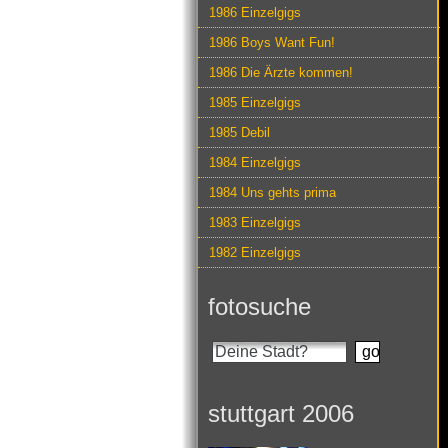
1986 Einzelgigs
1986 Boys Want Fun!
1986 Die Ärzte kommen!
1985 Einzelgigs
1985 Debil
1984 Einzelgigs
1984 Uns gehts prima
1983 Einzelgigs
1982 Einzelgigs
fotosuche
stuttgart 2006