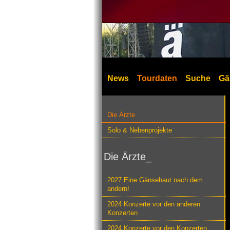
News
Tourdaten
Suche
Gä
Die Ärzte
Solo & Nebenprojekte
Die Ärzte_
2027 Eine Gänsehaut nach dem
andern!
2024 Konzerte vor den anderen
Konzerten
2024 Konzerte vor den Konzerten