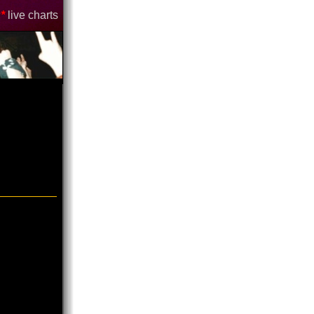
*
live charts