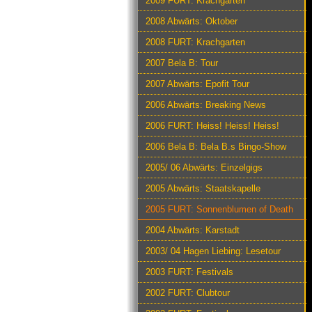
2009 FURT: Krachgarten
2008 Abwärts: Oktober
2008 FURT: Krachgarten
2007 Bela B: Tour
2007 Abwärts: Epofit Tour
2006 Abwärts: Breaking News
2006 FURT: Heiss! Heiss! Heiss!
2006 Bela B: Bela B.s Bingo-Show
2005/ 06 Abwärts: Einzelgigs
2005 Abwärts: Staatskapelle
2005 FURT: Sonnenblumen of Death
2004 Abwärts: Karstadt
2003/ 04 Hagen Liebing: Lesetour
2003 FURT: Festivals
2002 FURT: Clubtour