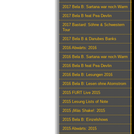
2017 Bela B: Sartana war noch Warm
2017 Bela B feat Pea Devlin
2017 Bastard: Söhne & Schwestern
Tour
2017 Bela B & Danubes Banks
2016 Abwärts: 2016
2016 Bela B. Sartana war noch Warm
2016 Bela B feat Pea Devlin
2016 Bela B: Lesungen 2016
2016 Bela B: Lesen ohne Atomstrom
2015 FURT Live 2015
2015 Lesung Lists of Note
2015 ¡Más Shake!: 2015
2015 Bela B: Einzelshows
2015 Abwärts: 2015