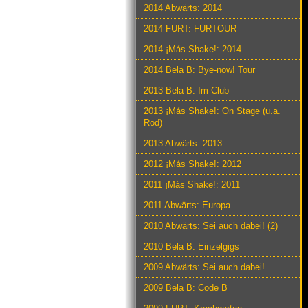
2014 Abwärts: 2014
2014 FURT: FURTOUR
2014 ¡Más Shake!: 2014
2014 Bela B: Bye-now! Tour
2013 Bela B: Im Club
2013 ¡Más Shake!: On Stage (u.a.
Rod)
2013 Abwärts: 2013
2012 ¡Más Shake!: 2012
2011 ¡Más Shake!: 2011
2011 Abwärts: Europa
2010 Abwärts: Sei auch dabei! (2)
2010 Bela B: Einzelgigs
2009 Abwärts: Sei auch dabei!
2009 Bela B: Code B