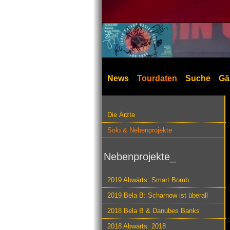
News
Tourdaten
Suche
Gä
Die Ärzte
Solo & Nebenprojekte
Nebenprojekte_
2019 Abwärts: Smart Bomb
2019 Bela B: Scharnow ist überall
2018 Bela B & Danubes Banks
2018 Abwärts: 2018