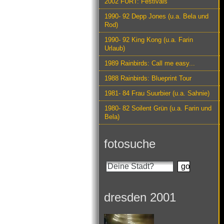
2002 FURT: Festivals
1990- 92 Depp Jones (u.a. Bela und
Rod)
1990- 92 King Kong (u.a. Farin
Urlaub)
1989 Rainbirds: Call me easy...
1988 Rainbirds: Blueprint Tour
1981- 84 Frau Suurbier (u.a. Sahnie)
1980- 82 Soilent Grün (u.a. Farin und
Bela)
fotosuche
dresden 2001