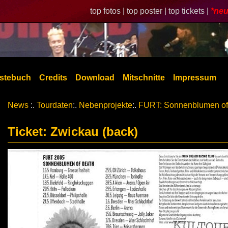
top fotos |
top poster |
top tickets |
*neu
stebuch
Credits
Download
Mitschnitte
Impressum
News
:.
Tourdaten
:.
Nebenprojekte
:.
FURT: Sonnenblumen of
Ticket: Zwickau (back)