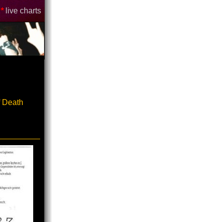
*
live charts
 Death