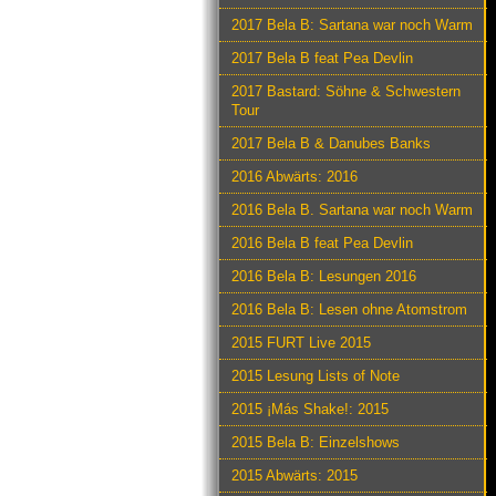
2017 Bela B: Sartana war noch Warm
2017 Bela B feat Pea Devlin
2017 Bastard: Söhne & Schwestern
Tour
2017 Bela B & Danubes Banks
2016 Abwärts: 2016
2016 Bela B. Sartana war noch Warm
2016 Bela B feat Pea Devlin
2016 Bela B: Lesungen 2016
2016 Bela B: Lesen ohne Atomstrom
2015 FURT Live 2015
2015 Lesung Lists of Note
2015 ¡Más Shake!: 2015
2015 Bela B: Einzelshows
2015 Abwärts: 2015