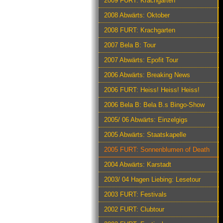
2009 FURT: Krachgarten
2008 Abwärts: Oktober
2008 FURT: Krachgarten
2007 Bela B: Tour
2007 Abwärts: Epofit Tour
2006 Abwärts: Breaking News
2006 FURT: Heiss! Heiss! Heiss!
2006 Bela B: Bela B.s Bingo-Show
2005/ 06 Abwärts: Einzelgigs
2005 Abwärts: Staatskapelle
2005 FURT: Sonnenblumen of Death
2004 Abwärts: Karstadt
2003/ 04 Hagen Liebing: Lesetour
2003 FURT: Festivals
2002 FURT: Clubtour