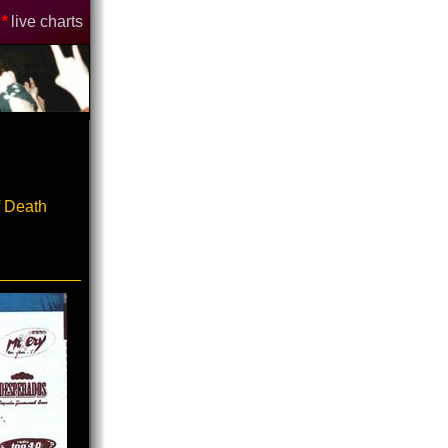
*
live charts
 Death