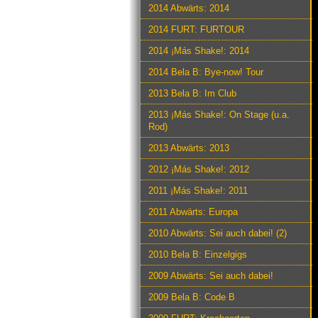
2014 Abwärts: 2014
2014 FURT: FURTOUR
2014 ¡Más Shake!: 2014
2014 Bela B: Bye-now! Tour
2013 Bela B: Im Club
2013 ¡Más Shake!: On Stage (u.a.
Rod)
2013 Abwärts: 2013
2012 ¡Más Shake!: 2012
2011 ¡Más Shake!: 2011
2011 Abwärts: Europa
2010 Abwärts: Sei auch dabei! (2)
2010 Bela B: Einzelgigs
2009 Abwärts: Sei auch dabei!
2009 Bela B: Code B