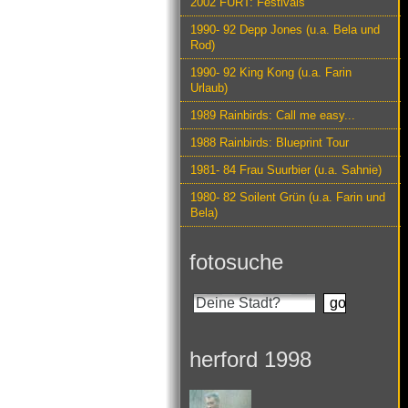
2002 FURT: Festivals
1990- 92 Depp Jones (u.a. Bela und
Rod)
1990- 92 King Kong (u.a. Farin
Urlaub)
1989 Rainbirds: Call me easy...
1988 Rainbirds: Blueprint Tour
1981- 84 Frau Suurbier (u.a. Sahnie)
1980- 82 Soilent Grün (u.a. Farin und
Bela)
fotosuche
herford 1998