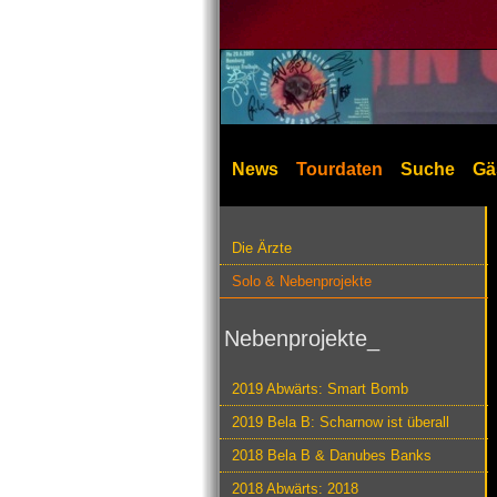
News
Tourdaten
Suche
Gä
Die Ärzte
Solo & Nebenprojekte
Nebenprojekte_
2019 Abwärts: Smart Bomb
2019 Bela B: Scharnow ist überall
2018 Bela B & Danubes Banks
2018 Abwärts: 2018