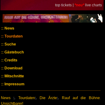
top tickets |
*neu*
live charts
News
Tourdaten
Suche
Gästebuch
Credits
Download
Mitschnitte
Impressum
News
:.
Tourdaten
:.
Die Ärzte
:.
Rauf auf die Bühne,
Unsichtbarer!