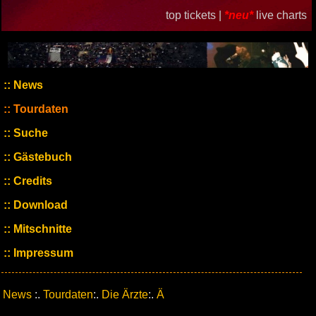
top tickets |
*neu*
live charts
News
Tourdaten
Suche
Gästebuch
Credits
Download
Mitschnitte
Impressum
News
:.
Tourdaten
:.
Die Ärzte
:.
Ä