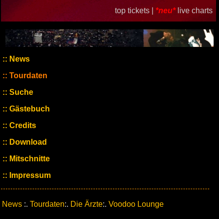
top tickets |
*neu*
live charts
News
Tourdaten
Suche
Gästebuch
Credits
Download
Mitschnitte
Impressum
News
:.
Tourdaten
:.
Die Ärzte
:.
Voodoo Lounge