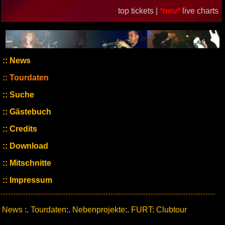
top tickets |
*neu*
live charts
News
Tourdaten
Suche
Gästebuch
Credits
Download
Mitschnitte
Impressum
News
:.
Tourdaten
:.
Nebenprojekte
:.
FURT: Clubtour