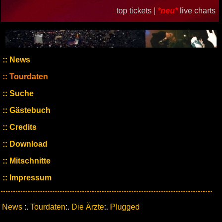
top tickets |
*neu*
live charts
News
Tourdaten
Suche
Gästebuch
Credits
Download
Mitschnitte
Impressum
News
:.
Tourdaten
:.
Die Ärzte
:.
Plugged