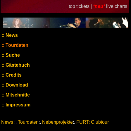
top tickets |
*neu*
live charts
News
Tourdaten
Suche
Gästebuch
Credits
Download
Mitschnitte
Impressum
News
:.
Tourdaten
:.
Nebenprojekte
:.
FURT: Clubtour