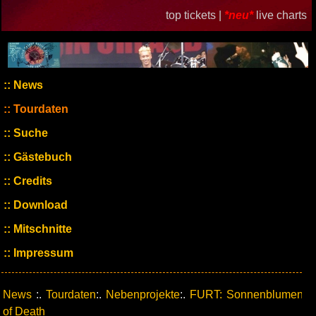
top tickets |
*neu*
live charts
News
Tourdaten
Suche
Gästebuch
Credits
Download
Mitschnitte
Impressum
News
:.
Tourdaten
:.
Nebenprojekte
:.
FURT: Sonnenblumen
of Death