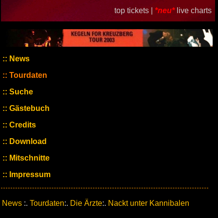
top tickets |
*neu*
live charts
News
Tourdaten
Suche
Gästebuch
Credits
Download
Mitschnitte
Impressum
News
:.
Tourdaten
:.
Die Ärzte
:.
Nackt unter Kannibalen