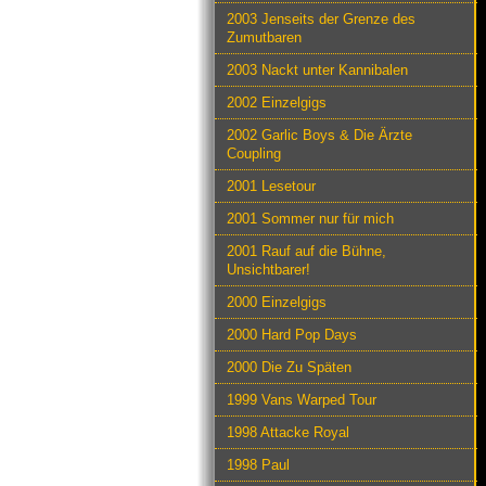
2003 Jenseits der Grenze des
Zumutbaren
2003 Nackt unter Kannibalen
2002 Einzelgigs
2002 Garlic Boys & Die Ärzte
Coupling
2001 Lesetour
2001 Sommer nur für mich
2001 Rauf auf die Bühne,
Unsichtbarer!
2000 Einzelgigs
2000 Hard Pop Days
2000 Die Zu Späten
1999 Vans Warped Tour
1998 Attacke Royal
1998 Paul