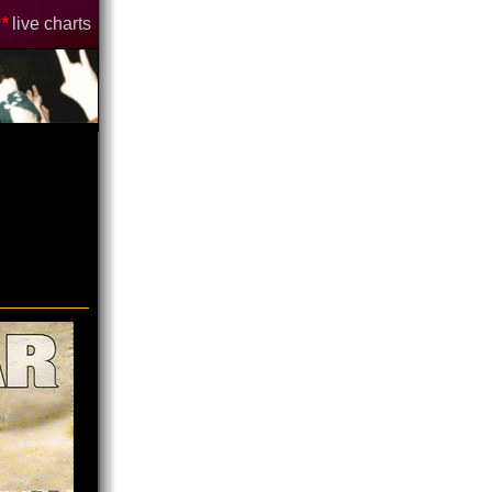
*
live charts