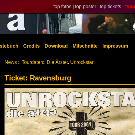
top fotos |
top poster |
top tickets |
*neu
stebuch
Credits
Download
Mitschnitte
Impressum
News
:.
Tourdaten
:.
Die Ärzte
:.
Unrockstar
Ticket: Ravensburg