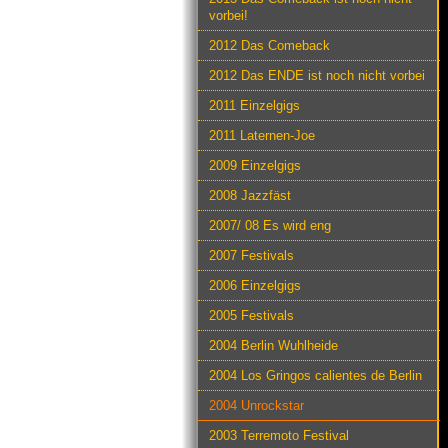
vorbei!
2012 Das Comeback
2012 Das ENDE ist noch nicht vorbei
2011 Einzelgigs
2011 Laternen-Joe
2009 Einzelgigs
2008 Jazzfäst
2007/ 08 Es wird eng
2007 Festivals
2006 Einzelgigs
2005 Festivals
2004 Berlin Wuhlheide
2004 Los Gringos calientes de Berlin
2004 Unrockstar
2003 Terremoto Festival