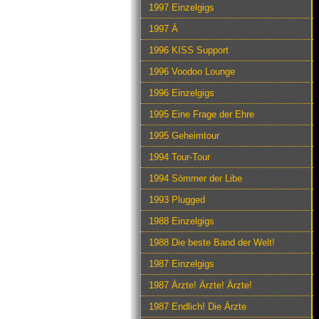
1997 Einzelgigs
1997 Ä
1996 KISS Support
1996 Voodoo Lounge
1996 Einzelgigs
1995 Eine Frage der Ehre
1995 Geheimtour
1994 Tour-Tour
1994 Sömmer der Libe
1993 Plugged
1988 Einzelgigs
1988 Die beste Band der Welt!
1987 Einzelgigs
1987 Ärzte! Ärzte! Ärzte!
1987 Endlich! Die Ärzte