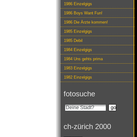
1986 Einzelgigs
1986 Boys Want Fun!
1986 Die Ärzte kommen!
1985 Einzelgigs
1985 Debil
1984 Einzelgigs
1984 Uns gehts prima
1983 Einzelgigs
1982 Einzelgigs
fotosuche
ch-zürich 2000