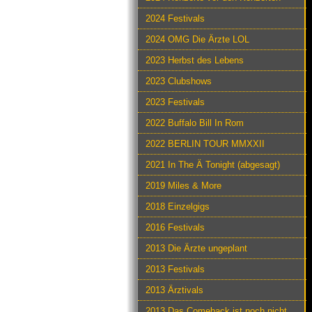
2024 Festivals
2024 OMG Die Ärzte LOL
2023 Herbst des Lebens
2023 Clubshows
2023 Festivals
2022 Buffalo Bill In Rom
2022 BERLIN TOUR MMXXII
2021 In The Ä Tonight (abgesagt)
2019 Miles & More
2018 Einzelgigs
2016 Festivals
2013 Die Ärzte ungeplant
2013 Festivals
2013 Ärztivals
2013 Das Comeback ist noch nicht