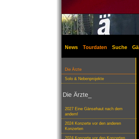
News
Tourdaten
Suche
Gä
Die Ärzte
Solo & Nebenprojekte
Die Ärzte_
2027 Eine Gänsehaut nach dem
andern!
2024 Konzerte vor den anderen
Konzerten
2024 Konzerte vor den Konzerten