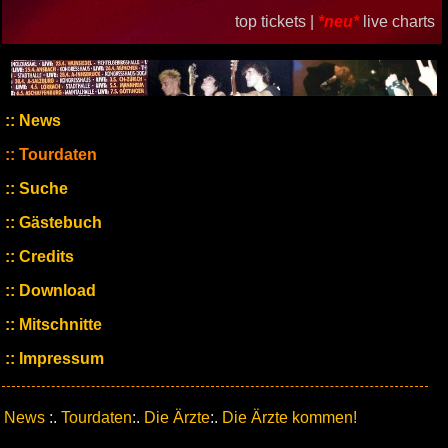
top tickets |
*neu*
live charts
News
Tourdaten
Suche
Gästebuch
Credits
Download
Mitschnitte
Impressum
News
:.
Tourdaten
:.
Die Ärzte
:.
Die Ärzte kommen!