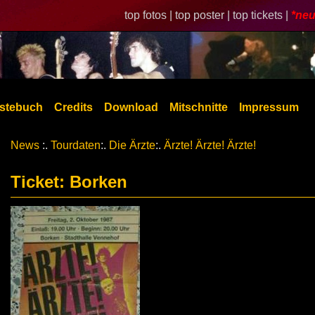
top fotos |
top poster |
top tickets |
*neu
stebuch
Credits
Download
Mitschnitte
Impressum
News
:.
Tourdaten
:.
Die Ärzte
:.
Ärzte! Ärzte! Ärzte!
Ticket: Borken