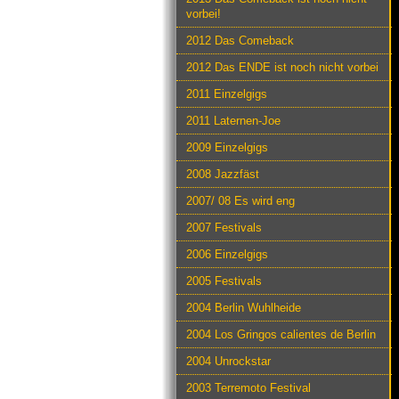
vorbei!
2012 Das Comeback
2012 Das ENDE ist noch nicht vorbei
2011 Einzelgigs
2011 Laternen-Joe
2009 Einzelgigs
2008 Jazzfäst
2007/ 08 Es wird eng
2007 Festivals
2006 Einzelgigs
2005 Festivals
2004 Berlin Wuhlheide
2004 Los Gringos calientes de Berlin
2004 Unrockstar
2003 Terremoto Festival