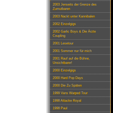
2003 Jenseits der Grenze des
Zumutbaren
2003 Nackt unter Kannibalen
2002 Einzelgigs
2002 Garlic Boys & Die Ärzte
Coupling
2001 Lesetour
2001 Sommer nur für mich
2001 Rauf auf die Bühne,
Unsichtbarer!
2000 Einzelgigs
2000 Hard Pop Days
2000 Die Zu Späten
1999 Vans Warped Tour
1998 Attacke Royal
1998 Paul