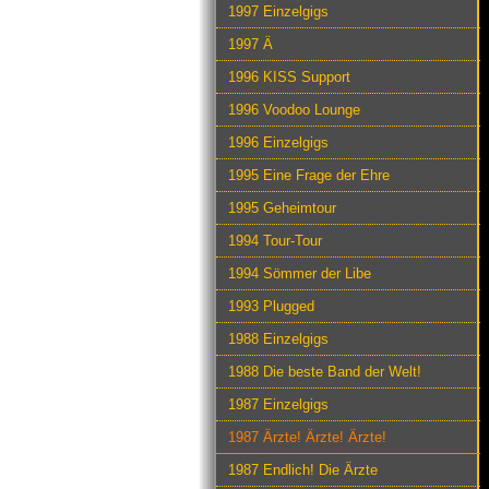
1997 Einzelgigs
1997 Ä
1996 KISS Support
1996 Voodoo Lounge
1996 Einzelgigs
1995 Eine Frage der Ehre
1995 Geheimtour
1994 Tour-Tour
1994 Sömmer der Libe
1993 Plugged
1988 Einzelgigs
1988 Die beste Band der Welt!
1987 Einzelgigs
1987 Ärzte! Ärzte! Ärzte!
1987 Endlich! Die Ärzte