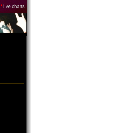
*
live charts