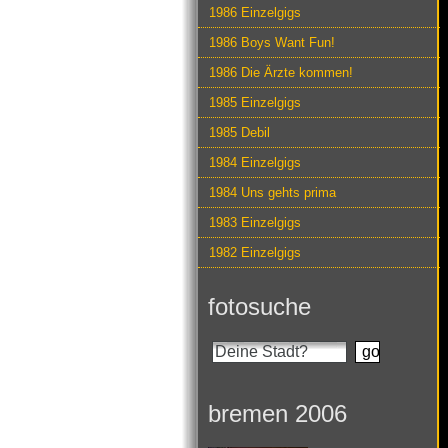
1986 Einzelgigs
1986 Boys Want Fun!
1986 Die Ärzte kommen!
1985 Einzelgigs
1985 Debil
1984 Einzelgigs
1984 Uns gehts prima
1983 Einzelgigs
1982 Einzelgigs
fotosuche
bremen 2006