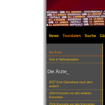
News
Tourdaten
Suche
Gä
Die Ärzte
Solo & Nebenprojekte
Die Ärzte_
2027 Eine Gänsehaut nach dem
andern!
2024 Konzerte vor den anderen
Konzerten
2024 Konzerte vor den Konzerten