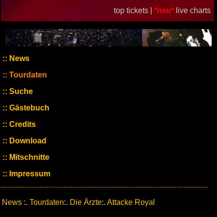
top tickets |
*neu*
live charts
News
Tourdaten
Suche
Gästebuch
Credits
Download
Mitschnitte
Impressum
News
:.
Tourdaten
:.
Die Ärzte
:.
Attacke Royal