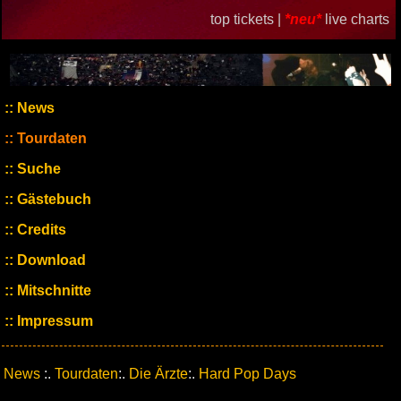
top tickets |
*neu*
live charts
News
Tourdaten
Suche
Gästebuch
Credits
Download
Mitschnitte
Impressum
News
:.
Tourdaten
:.
Die Ärzte
:.
Hard Pop Days