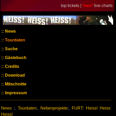
top tickets |
*neu*
live charts
News
Tourdaten
Suche
Gästebuch
Credits
Download
Mitschnitte
Impressum
News
:.
Tourdaten
:.
Nebenprojekte
:.
FURT: Heiss! Heiss!
Heiss!