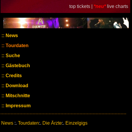
top tickets |
*neu*
live charts
News
Tourdaten
Suche
Gästebuch
Credits
Download
Mitschnitte
Impressum
News
:.
Tourdaten
:.
Die Ärzte
:.
Einzelgigs