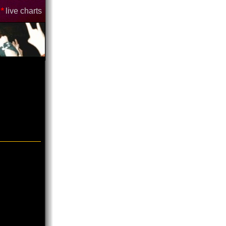
*
live charts