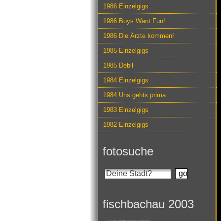
1986 Einzelgigs
1986 Boys Want Fun!
1986 Die Ärzte kommen!
1985 Einzelgigs
1985 Debil
1984 Einzelgigs
1984 Uns gehts prima
1983 Einzelgigs
1982 Einzelgigs
fotosuche
fischbachau 2003