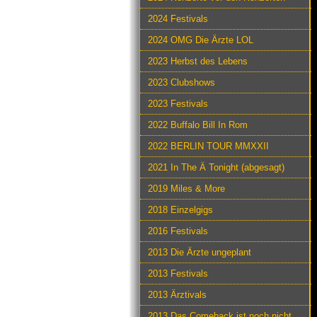
2024 Festivals
2024 OMG Die Ärzte LOL
2023 Herbst des Lebens
2023 Clubshows
2023 Festivals
2022 Buffalo Bill In Rom
2022 BERLIN TOUR MMXXII
2021 In The Ä Tonight (abgesagt)
2019 Miles & More
2018 Einzelgigs
2016 Festivals
2013 Die Ärzte ungeplant
2013 Festivals
2013 Ärztivals
2013 Das Comeback ist noch nicht