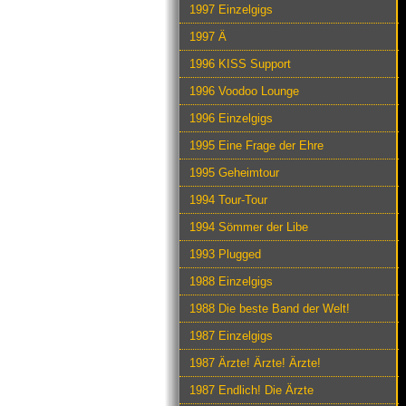
1997 Einzelgigs
1997 Ä
1996 KISS Support
1996 Voodoo Lounge
1996 Einzelgigs
1995 Eine Frage der Ehre
1995 Geheimtour
1994 Tour-Tour
1994 Sömmer der Libe
1993 Plugged
1988 Einzelgigs
1988 Die beste Band der Welt!
1987 Einzelgigs
1987 Ärzte! Ärzte! Ärzte!
1987 Endlich! Die Ärzte