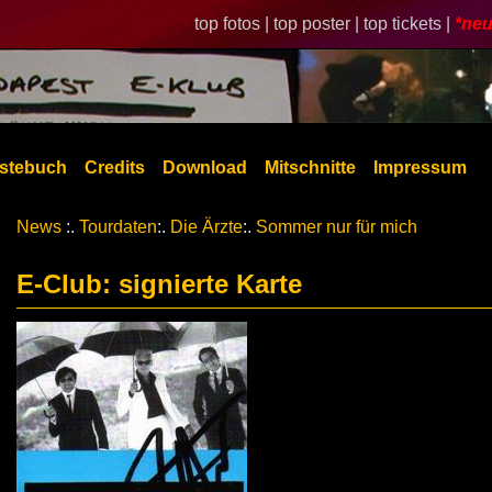
top fotos |
top poster |
top tickets |
*neu
stebuch
Credits
Download
Mitschnitte
Impressum
News
:.
Tourdaten
:.
Die Ärzte
:.
Sommer nur für mich
E-Club: signierte Karte