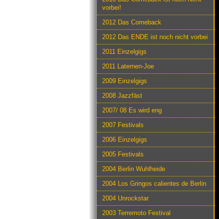
vorbei!
2012 Das Comeback
2012 Das ENDE ist noch nicht vorbei
2011 Einzelgigs
2011 Laternen-Joe
2009 Einzelgigs
2008 Jazzfäst
2007/ 08 Es wird eng
2007 Festivals
2006 Einzelgigs
2005 Festivals
2004 Berlin Wuhlheide
2004 Los Gringos calientes de Berlin
2004 Unrockstar
2003 Terremoto Festival