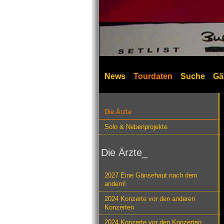
News
Tourdaten
Suche
Gä
Die Ärzte
Solo & Nebenprojekte
Die Ärzte_
2027 Eine Gänsehaut nach dem
andern!
2024 Konzerte vor den anderen
Konzerten
2024 Konzerte vor den Konzerten