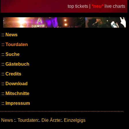
top tickets |
*neu*
live charts
News
Tourdaten
Suche
Gästebuch
Credits
Download
Mitschnitte
Impressum
News
:.
Tourdaten
:.
Die Ärzte
:.
Einzelgigs