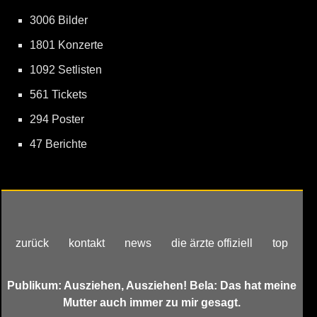
3006 Bilder
1801 Konzerte
1092 Setlisten
561 Tickets
294 Poster
47 Berichte
zurück
kontakt
news
die ärzte offiziell
top
Publikum: Ausziehen, Ausziehen! Bela: Das hat meine
Mutter auch immer zu mir gesagt.