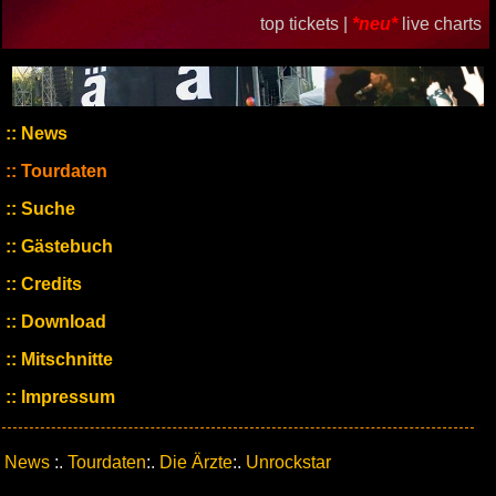
top tickets |
*neu*
live charts
News
Tourdaten
Suche
Gästebuch
Credits
Download
Mitschnitte
Impressum
News
:.
Tourdaten
:.
Die Ärzte
:.
Unrockstar