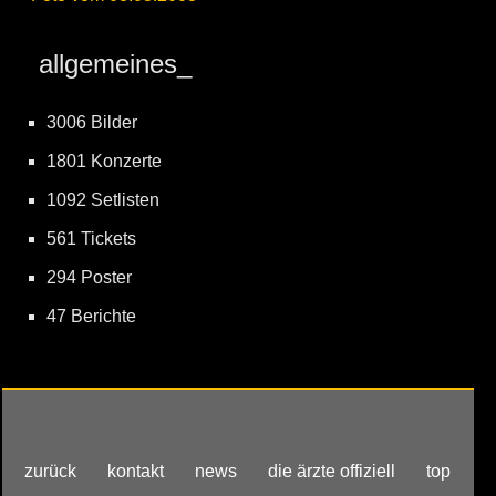
allgemeines_
3006 Bilder
1801 Konzerte
1092 Setlisten
561 Tickets
294 Poster
47 Berichte
zurück
kontakt
news
die ärzte offiziell
top