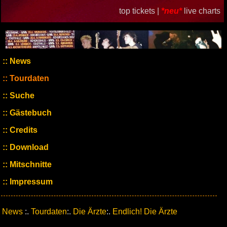
top tickets |
*neu*
live charts
News
Tourdaten
Suche
Gästebuch
Credits
Download
Mitschnitte
Impressum
News
:.
Tourdaten
:.
Die Ärzte
:.
Endlich! Die Ärzte