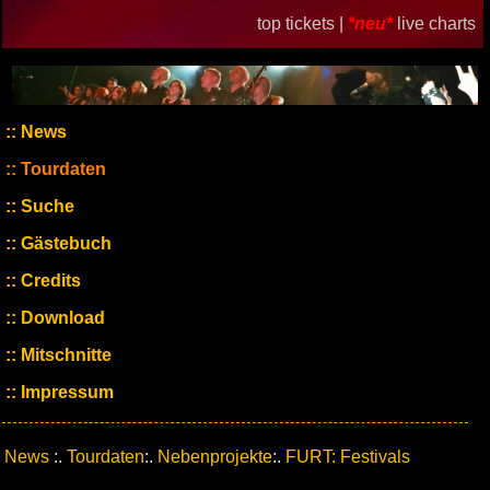
top tickets |
*neu*
live charts
News
Tourdaten
Suche
Gästebuch
Credits
Download
Mitschnitte
Impressum
News
:.
Tourdaten
:.
Nebenprojekte
:.
FURT: Festivals