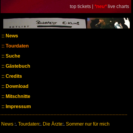
top tickets |
*neu*
live charts
News
Tourdaten
Suche
Gästebuch
Credits
Download
Mitschnitte
Impressum
News
:.
Tourdaten
:.
Die Ärzte
:.
Sommer nur für mich