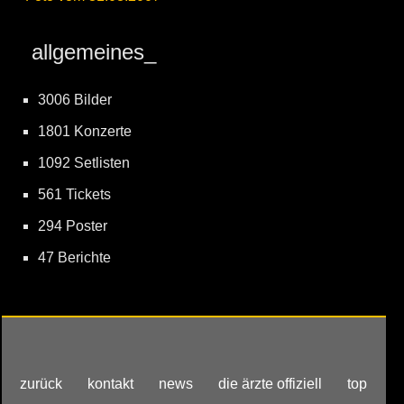
allgemeines_
3006 Bilder
1801 Konzerte
1092 Setlisten
561 Tickets
294 Poster
47 Berichte
zurück
kontakt
news
die ärzte offiziell
top