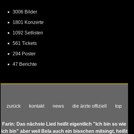
3006 Bilder
1801 Konzerte
1092 Setlisten
561 Tickets
294 Poster
47 Berichte
zurück
kontakt
news
die ärzte offiziell
top
Farin: Das nächste Lied heißt eigentlich "Ich bin so wie
ich bin" aber weil Bela auch ein bisschen mitsingt, heißt