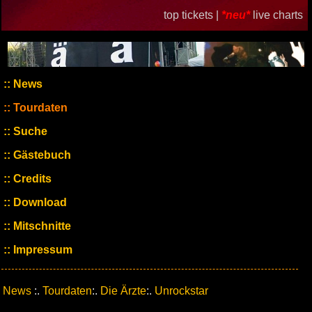
top tickets |
*neu*
live charts
News
Tourdaten
Suche
Gästebuch
Credits
Download
Mitschnitte
Impressum
News
:.
Tourdaten
:.
Die Ärzte
:.
Unrockstar