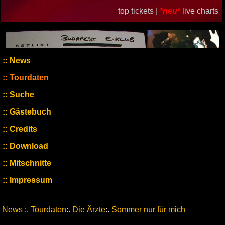
top tickets |
*neu*
live charts
News
Tourdaten
Suche
Gästebuch
Credits
Download
Mitschnitte
Impressum
News
:.
Tourdaten
:.
Die Ärzte
:.
Sommer nur für mich