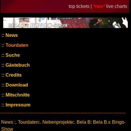
top tickets |
*neu*
live charts
News
Tourdaten
Suche
Gästebuch
Credits
Download
Mitschnitte
Impressum
News
:.
Tourdaten
:.
Nebenprojekte
:.
Bela B: Bela B.s Bingo-
Show