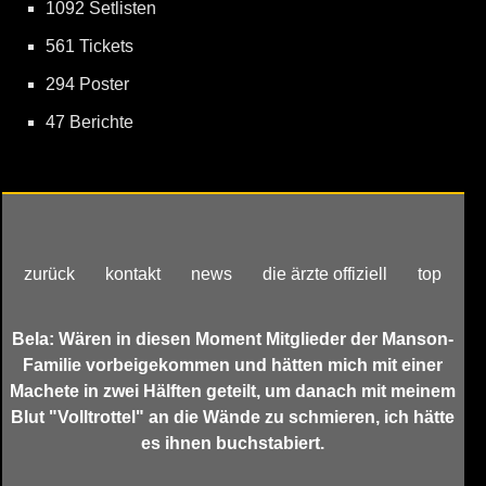
1092 Setlisten
561 Tickets
294 Poster
47 Berichte
zurück
kontakt
news
die ärzte offiziell
top
Bela: Wären in diesen Moment Mitglieder der Manson-
Familie vorbeigekommen und hätten mich mit einer
Machete in zwei Hälften geteilt, um danach mit meinem
Blut "Volltrottel" an die Wände zu schmieren, ich hätte
es ihnen buchstabiert.