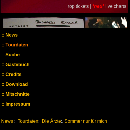
top tickets |
*neu*
live charts
News
Tourdaten
Suche
Gästebuch
Credits
Download
Mitschnitte
Impressum
News
:.
Tourdaten
:.
Die Ärzte
:.
Sommer nur für mich