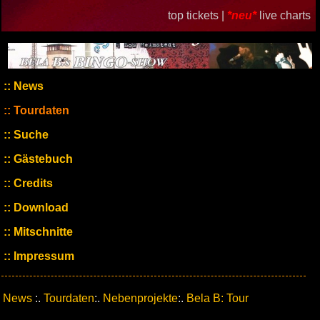
top tickets |
*neu*
live charts
News
Tourdaten
Suche
Gästebuch
Credits
Download
Mitschnitte
Impressum
News
:.
Tourdaten
:.
Nebenprojekte
:.
Bela B: Tour