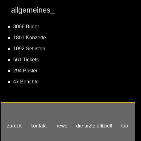
allgemeines_
3006 Bilder
1801 Konzerte
1092 Setlisten
561 Tickets
294 Poster
47 Berichte
zurück
kontakt
news
die ärzte offiziell
top