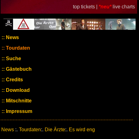
top tickets |
*neu*
live charts
News
Tourdaten
Suche
Gästebuch
Credits
Download
Mitschnitte
Impressum
News
:.
Tourdaten
:.
Die Ärzte
:.
Es wird eng