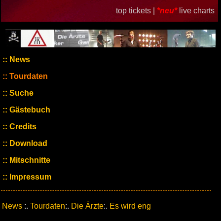
top tickets |
*neu*
live charts
News
Tourdaten
Suche
Gästebuch
Credits
Download
Mitschnitte
Impressum
News
:.
Tourdaten
:.
Die Ärzte
:.
Es wird eng