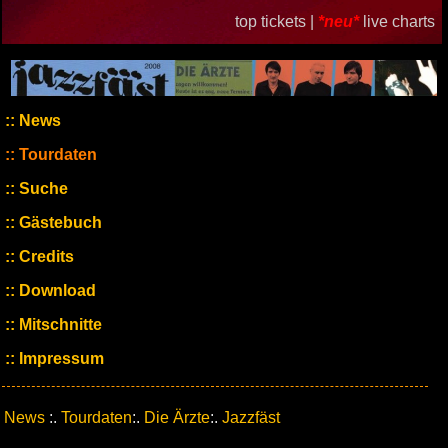
top tickets |
*neu*
live charts
News
Tourdaten
Suche
Gästebuch
Credits
Download
Mitschnitte
Impressum
News
:.
Tourdaten
:.
Die Ärzte
:.
Jazzfäst