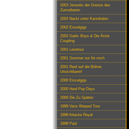
2003 Jenseits der Grenze des
Zumutbaren
2003 Nackt unter Kannibalen
2002 Einzelgigs
2002 Garlic Boys & Die Ärzte
Coupling
2001 Lesetour
2001 Sommer nur für mich
2001 Rauf auf die Bühne,
Unsichtbarer!
2000 Einzelgigs
2000 Hard Pop Days
2000 Die Zu Späten
1999 Vans Warped Tour
1998 Attacke Royal
1998 Paul