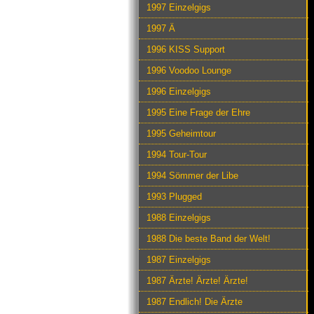
1997 Einzelgigs
1997 Ä
1996 KISS Support
1996 Voodoo Lounge
1996 Einzelgigs
1995 Eine Frage der Ehre
1995 Geheimtour
1994 Tour-Tour
1994 Sömmer der Libe
1993 Plugged
1988 Einzelgigs
1988 Die beste Band der Welt!
1987 Einzelgigs
1987 Ärzte! Ärzte! Ärzte!
1987 Endlich! Die Ärzte