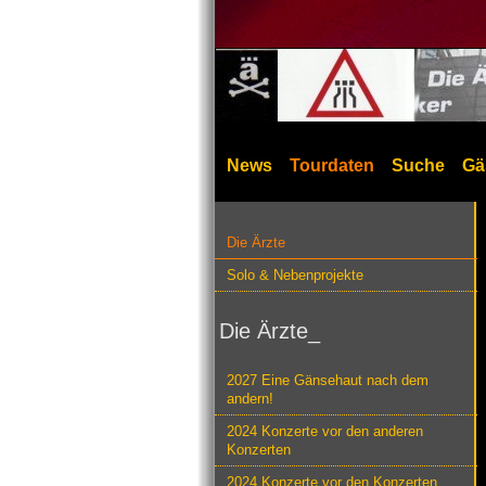
News
Tourdaten
Suche
Gä
Die Ärzte
Solo & Nebenprojekte
Die Ärzte_
2027 Eine Gänsehaut nach dem
andern!
2024 Konzerte vor den anderen
Konzerten
2024 Konzerte vor den Konzerten