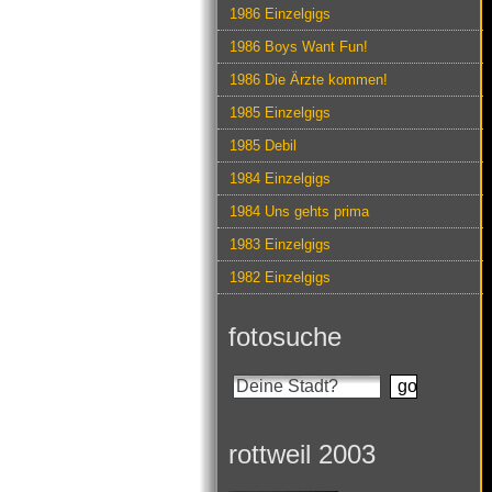
1986 Einzelgigs
1986 Boys Want Fun!
1986 Die Ärzte kommen!
1985 Einzelgigs
1985 Debil
1984 Einzelgigs
1984 Uns gehts prima
1983 Einzelgigs
1982 Einzelgigs
fotosuche
rottweil 2003