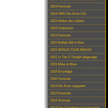
2024 Festivals
2024 OMG Die Ärzte LOL
2023 Herbst des Lebens
2023 Clubshows
2023 Festivals
2022 Buffalo Bill In Rom
2022 BERLIN TOUR MMXXII
2021 In The Ä Tonight (abgesagt)
2019 Miles & More
2018 Einzelgigs
2016 Festivals
2013 Die Ärzte ungeplant
2013 Festivals
2013 Ärztivals
2013 Das Comeback ist noch nicht