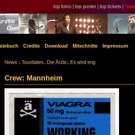
top fotos |
top poster |
top tickets |
*neu
stebuch
Credits
Download
Mitschnitte
Impressum
News
:.
Tourdaten
:.
Die Ärzte
:.
Es wird eng
Crew: Mannheim