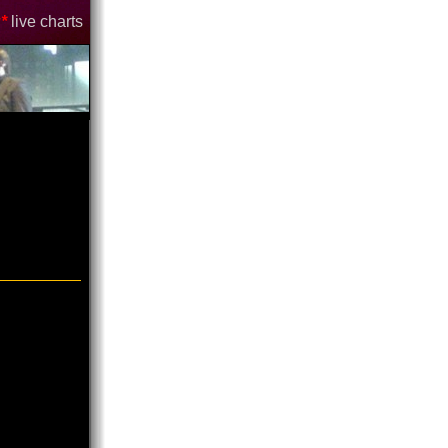
*
live charts