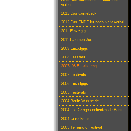
vorbei!
2012 Das Comeback
2012 Das ENDE ist noch nicht vorbei
2011 Einzelgigs
2011 Laternen-Joe
2009 Einzelgigs
2008 Jazzfäst
2007/ 08 Es wird eng
2007 Festivals
2006 Einzelgigs
2005 Festivals
2004 Berlin Wuhlheide
2004 Los Gringos calientes de Berlin
2004 Unrockstar
2003 Terremoto Festival