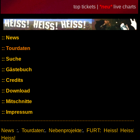
top tickets |
*neu*
live charts
News
Tourdaten
Suche
Gästebuch
Credits
Download
Mitschnitte
Impressum
News
:.
Tourdaten
:.
Nebenprojekte
:.
FURT: Heiss! Heiss!
Heiss!