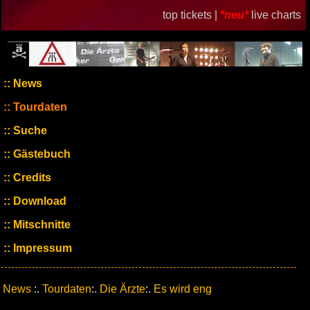
top tickets |
*neu*
live charts
News
Tourdaten
Suche
Gästebuch
Credits
Download
Mitschnitte
Impressum
News
:.
Tourdaten
:.
Die Ärzte
:.
Es wird eng