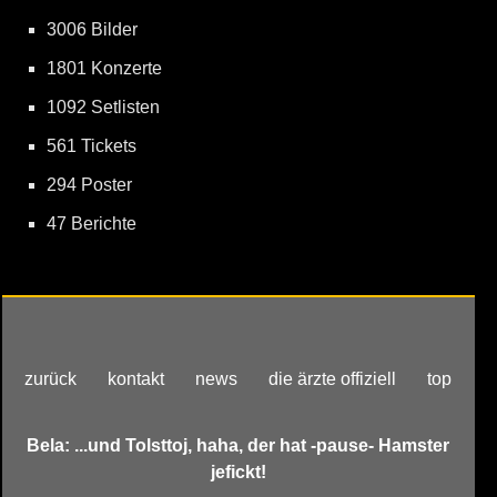
3006 Bilder
1801 Konzerte
1092 Setlisten
561 Tickets
294 Poster
47 Berichte
zurück
kontakt
news
die ärzte offiziell
top
Bela: ...und Tolsttoj, haha, der hat -pause- Hamster
jefickt!