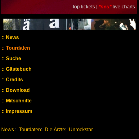
top tickets |
*neu*
live charts
News
Tourdaten
Suche
Gästebuch
Credits
Download
Mitschnitte
Impressum
News
:.
Tourdaten
:.
Die Ärzte
:.
Unrockstar