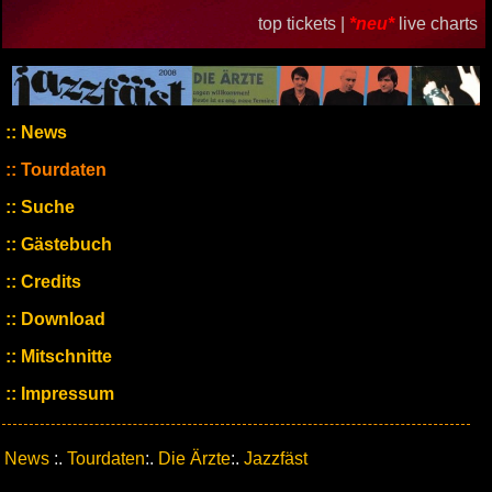
top tickets |
*neu*
live charts
News
Tourdaten
Suche
Gästebuch
Credits
Download
Mitschnitte
Impressum
News
:.
Tourdaten
:.
Die Ärzte
:.
Jazzfäst