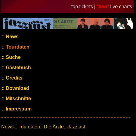
top tickets |
*neu*
live charts
News
Tourdaten
Suche
Gästebuch
Credits
Download
Mitschnitte
Impressum
News
:.
Tourdaten
:.
Die Ärzte
:.
Jazzfäst