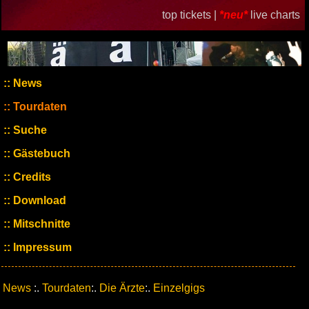
top tickets |
*neu*
live charts
News
Tourdaten
Suche
Gästebuch
Credits
Download
Mitschnitte
Impressum
News
:.
Tourdaten
:.
Die Ärzte
:.
Einzelgigs