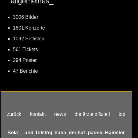
allgemeines_
3006 Bilder
1801 Konzerte
1092 Setlisten
561 Tickets
294 Poster
47 Berichte
zurück
kontakt
news
die ärzte offiziell
top
Bela: ...und Tolsttoj, haha, der hat -pause- Hamster