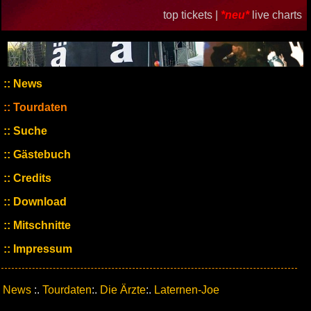
top tickets |
*neu*
live charts
News
Tourdaten
Suche
Gästebuch
Credits
Download
Mitschnitte
Impressum
News
:.
Tourdaten
:.
Die Ärzte
:.
Laternen-Joe