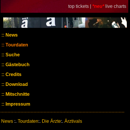
top tickets |
*neu*
live charts
News
Tourdaten
Suche
Gästebuch
Credits
Download
Mitschnitte
Impressum
News
:.
Tourdaten
:.
Die Ärzte
:.
Ärztivals