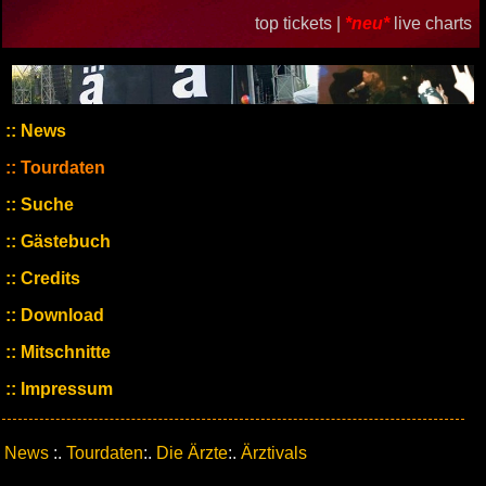
top tickets |
*neu*
live charts
News
Tourdaten
Suche
Gästebuch
Credits
Download
Mitschnitte
Impressum
News
:.
Tourdaten
:.
Die Ärzte
:.
Ärztivals