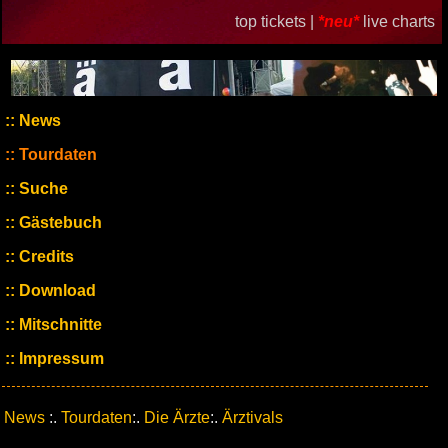
top tickets |
*neu*
live charts
News
Tourdaten
Suche
Gästebuch
Credits
Download
Mitschnitte
Impressum
News
:.
Tourdaten
:.
Die Ärzte
:.
Ärztivals