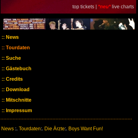
top tickets |
*neu*
live charts
News
Tourdaten
Suche
Gästebuch
Credits
Download
Mitschnitte
Impressum
News
:.
Tourdaten
:.
Die Ärzte
:.
Boys Want Fun!