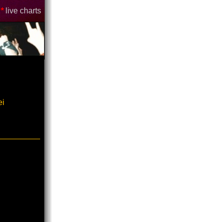
*
live charts
ei