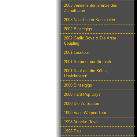
2003 Jenseits der Grenze des
Zumutbaren
2003 Nackt unter Kannibalen
2002 Einzelgigs
2002 Garlic Boys & Die Ärzte
Coupling
2001 Lesetour
2001 Sommer nur für mich
2001 Rauf auf die Bühne,
Unsichtbarer!
2000 Einzelgigs
2000 Hard Pop Days
2000 Die Zu Späten
1999 Vans Warped Tour
1998 Attacke Royal
1998 Paul