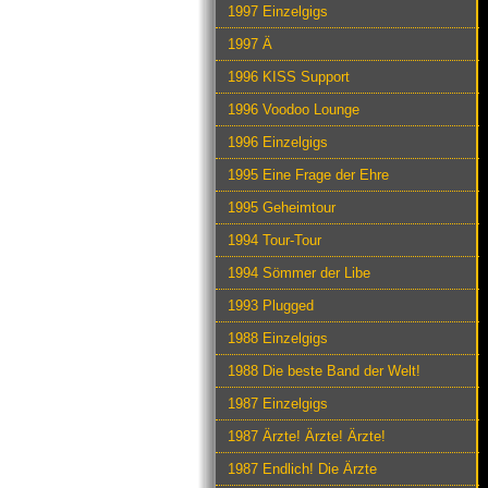
1997 Einzelgigs
1997 Ä
1996 KISS Support
1996 Voodoo Lounge
1996 Einzelgigs
1995 Eine Frage der Ehre
1995 Geheimtour
1994 Tour-Tour
1994 Sömmer der Libe
1993 Plugged
1988 Einzelgigs
1988 Die beste Band der Welt!
1987 Einzelgigs
1987 Ärzte! Ärzte! Ärzte!
1987 Endlich! Die Ärzte