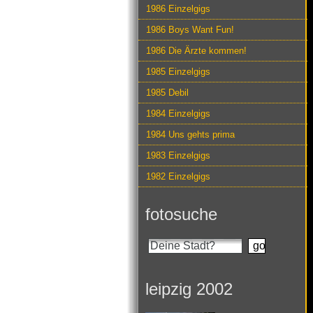
1986 Einzelgigs
1986 Boys Want Fun!
1986 Die Ärzte kommen!
1985 Einzelgigs
1985 Debil
1984 Einzelgigs
1984 Uns gehts prima
1983 Einzelgigs
1982 Einzelgigs
fotosuche
leipzig 2002