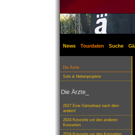
News
Tourdaten
Suche
Gä
Die Ärzte
Solo & Nebenprojekte
Die Ärzte_
2027 Eine Gänsehaut nach dem
andern!
2024 Konzerte vor den anderen
Konzerten
2024 Konzerte vor den Konzerten