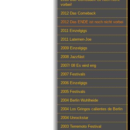
vorbei!
2012 Das Comeback
2012 Das ENDE ist noch nicht vorbei
2011 Einzelgigs
2011 Laternen-Joe
2009 Einzelgigs
2008 Jazzfäst
2007/ 08 Es wird eng
2007 Festivals
2006 Einzelgigs
2005 Festivals
2004 Berlin Wuhlheide
2004 Los Gringos calientes de Berlin
2004 Unrockstar
2003 Terremoto Festival