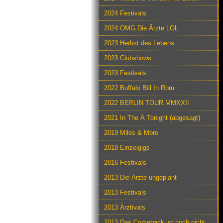
2024 Festivals
2024 OMG Die Ärzte LOL
2023 Herbst des Lebens
2023 Clubshows
2023 Festivals
2022 Buffalo Bill In Rom
2022 BERLIN TOUR MMXXII
2021 In The Ä Tonight (abgesagt)
2019 Miles & More
2018 Einzelgigs
2016 Festivals
2013 Die Ärzte ungeplant
2013 Festivals
2013 Ärztivals
2013 Das Comeback ist noch nicht