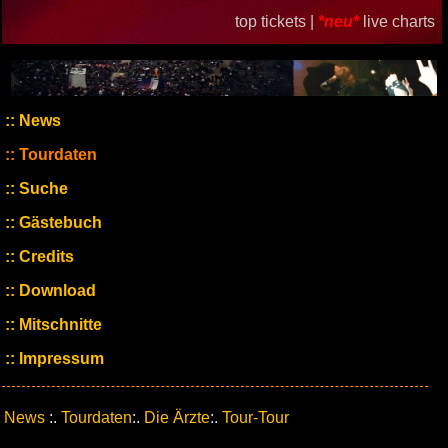
top tickets |
*neu*
live charts
News
Tourdaten
Suche
Gästebuch
Credits
Download
Mitschnitte
Impressum
News
:.
Tourdaten
:.
Die Ärzte
:.
Tour-Tour