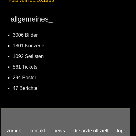
Foto vom 01.10.1983
allgemeines_
3006 Bilder
1801 Konzerte
1092 Setlisten
561 Tickets
294 Poster
47 Berichte
zurück
kontakt
news
die ärzte offiziell
top