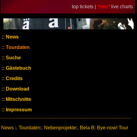
top tickets |
*neu*
live charts
News
Tourdaten
Suche
Gästebuch
Credits
Download
Mitschnitte
Impressum
News
:.
Tourdaten
:.
Nebenprojekte
:.
Bela B: Bye-now! Tour