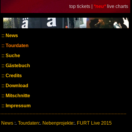
top tickets |
*neu*
live charts
News
Tourdaten
Suche
Gästebuch
Credits
Download
Mitschnitte
Impressum
News
:.
Tourdaten
:.
Nebenprojekte
:.
FURT Live 2015